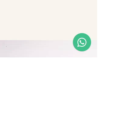
RESERVA A CALI 
FLOW LATINO
Tu nombre
*
Tu correo electrónico
Tu teléfono
*